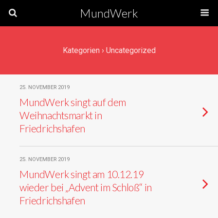
MundWerk
Kategorien ›
Uncategorized
25. NOVEMBER 2019
MundWerk singt auf dem
Weihnachtsmarkt in
Friedrichshafen
25. NOVEMBER 2019
MundWerk singt am 10.12.19
wieder bei „Advent im Schloß“ in
Friedrichshafen