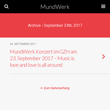
MundWerk
Archive › September 24th, 2017
24. SEPTEMBER 2017
MundWerk Konzert im GZH am
23. September 2017 – Music is
love and love is all around
Zum Seitenanfang