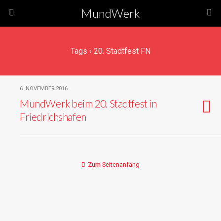
MundWerk
Tags › 20. Stadtfest FN
6. NOVEMBER 2016
MundWerk beim 20. Stadtfest in
Friedrichshafen
Zum Seitenanfang